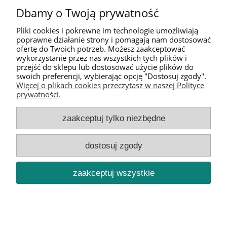
Dbamy o Twoją prywatność
«
1
2
»
Pliki cookies i pokrewne im technologie umożliwiają
poprawne działanie strony i pomagają nam dostosować
ofertę do Twoich potrzeb. Możesz zaakceptować
wykorzystanie przez nas wszystkich tych plików i
przejść do sklepu lub dostosować użycie plików do
swoich preferencji, wybierając opcję "Dostosuj zgody".
Pomoc
Więcej o plikach cookies przeczytasz w naszej Polityce
prywatności.
Moje konto
zaakceptuj tylko niezbędne
Informacje
dostosuj zgody
O nas
zaakceptuj wszystkie
pokaż pełną wersję strony
Sklep internetowy Shoper.pl
Szablon sklepu IdeaSun RWD™