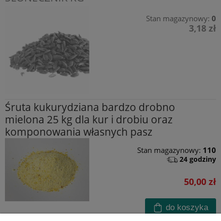
Stan magazynowy:
0
3,18 zł
Śruta kukurydziana bardzo drobno
mielona 25 kg dla kur i drobiu oraz
komponowania własnych pasz
Stan magazynowy:
110
24 godziny
50,00 zł
do koszyka