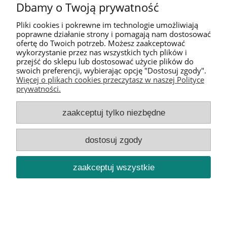
Dbamy o Twoją prywatność
Pliki cookies i pokrewne im technologie umożliwiają
poprawne działanie strony i pomagają nam dostosować
ofertę do Twoich potrzeb. Możesz zaakceptować
wykorzystanie przez nas wszystkich tych plików i
przejść do sklepu lub dostosować użycie plików do
swoich preferencji, wybierając opcję "Dostosuj zgody".
Pomoc
Więcej o plikach cookies przeczytasz w naszej Polityce
prywatności.
Moje konto
zaakceptuj tylko niezbędne
Informacje
dostosuj zgody
O nas
zaakceptuj wszystkie
pokaż pełną wersję strony
Sklep internetowy Shoper.pl
Szablon sklepu IdeaSun RWD™