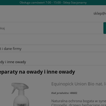
Obsługa zamówień 7:00 - 15:00 - Sklep Stacjonarny
sklep@v
t i dane firmy
dy i inne owady
eparaty na owady i inne owady
Equinopick Union Bio nat. 
Kod produktu:
40682
Naturalna ochrona bogata w syner
Citronellę, drzewo herbaciane or