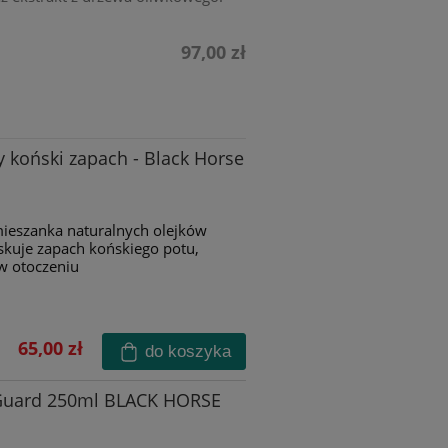
97,00 zł
y koński zapach - Black Horse
eszanka naturalnych olejków
skuje zapach końskiego potu,
w otoczeniu
65,00 zł
do koszyka
Guard 250ml BLACK HORSE