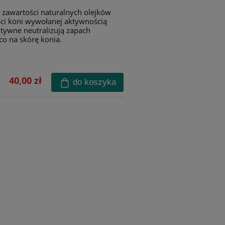
 zawartości naturalnych olejków
ci koni wywołanej aktywnością
tywne neutralizują zapach
co na skórę konia.
40,00 zł
do koszyka