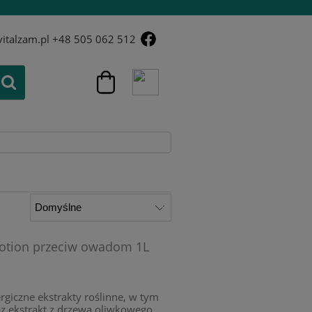
italzam.pl
+48 505 062 512
lotion przeciw owadom 1L
giczne ekstrakty roślinne, w tym
az ekstrakt z drzewa oliwkowego.