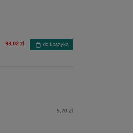
93,02 zł
do koszyka
5,70 zł