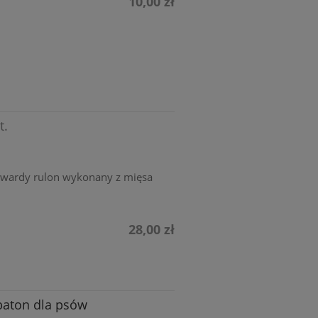
10,00 zł
t.
twardy rulon wykonany z mięsa
28,00 zł
baton dla psów