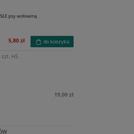
SŁE psy wołowiną
5,80 zł
do koszyka
 szt. HS
19,00 zł
SÓW