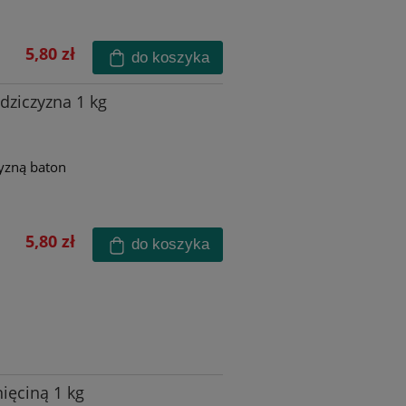
5,80 zł
do koszyka
dziczyzna 1 kg
zyzną baton
5,80 zł
do koszyka
ięciną 1 kg