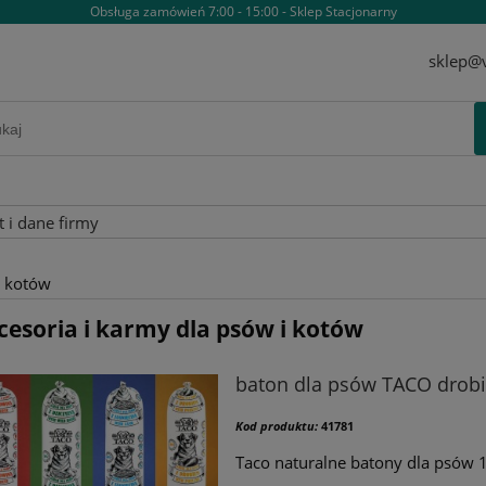
Obsługa zamówień 7:00 - 15:00 - Sklep Stacjonarny
sklep@v
t i dane firmy
i kotów
cesoria i karmy dla psów i kotów
baton dla psów TACO drobi
Kod produktu:
41781
Taco naturalne batony dla psów 