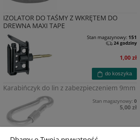
IZOLATOR DO TAŚMY Z WKRĘTEM DO
DREWNA MAXI TAPE
Stan magazynowy:
151
24 godziny
1,00 zł
do koszyka
Karabińczyk do lin z zabezpieczeniem 9mm
Stan magazynowy:
0
5,00 zł
Dbamy o Twoją prywatność