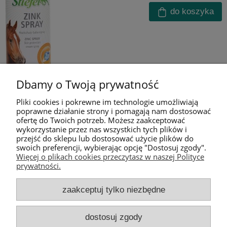
do koszyka
Dbamy o Twoją prywatność
Pliki cookies i pokrewne im technologie umożliwiają
poprawne działanie strony i pomagają nam dostosować
ofertę do Twoich potrzeb. Możesz zaakceptować
wykorzystanie przez nas wszystkich tych plików i
przejść do sklepu lub dostosować użycie plików do
swoich preferencji, wybierając opcję "Dostosuj zgody".
Pomoc
Więcej o plikach cookies przeczytasz w naszej Polityce
prywatności.
Moje konto
zaakceptuj tylko niezbędne
Informacje
dostosuj zgody