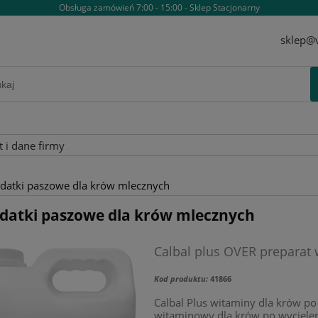
Obsługa zamówień 7:00 - 15:00 - Sklep Stacjonarny
sklep@v
t i dane firmy
datki paszowe dla krów mlecznych
datki paszowe dla krów mlecznych
Calbal plus OVER preparat
Kod produktu:
41866
Calbal Plus witaminy dla krów po 
witaminowy dla krów po wyciele