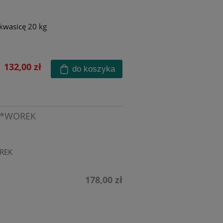
 kwasicę 20 kg
132,00 zł
do koszyka
 *WOREK
REK
178,00 zł