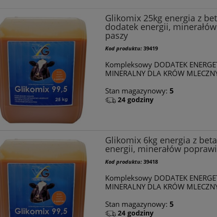
Glikomix 25kg energia z be
dodatek energii, minerałó
paszy
Kod produktu:
39419
Kompleksowy DODATEK ENERG
MINERALNY DLA KRÓW MLECZN
Stan magazynowy:
5
24 godziny
Glikomix 6kg energia z be
energii, minerałów popraw
Kod produktu:
39418
Kompleksowy DODATEK ENERG
MINERALNY DLA KRÓW MLECZN
Stan magazynowy:
5
24 godziny