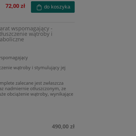
72,00 zł
do koszyka
parat wspomagający -
łuszczenie wątroby i
taboliczne
 wspomagający
zenie wątroby i stymulujący jej
plete zalecane jest zwłaszcza
z nadmiernie otłuszczonym, ze
uże obciążenie wątroby, wynikające
490,00 zł