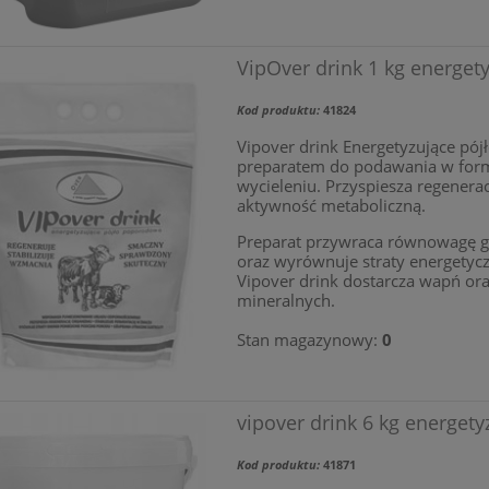
VipOver drink 1 kg energe
Kod produktu:
41824
Vipover drink Energetyzujące pój
preparatem do podawania w form
wycieleniu. Przyspiesza regener
aktywność metaboliczną.
Preparat przywraca równowagę g
oraz wyrównuje straty energetyc
Vipover drink dostarcza wapń or
mineralnych.
Stan magazynowy:
0
vipover drink 6 kg energet
Kod produktu:
41871