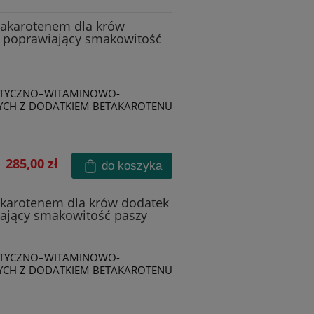
takarotenem dla krów
w poprawiający smakowitość
ETYCZNO–WITAMINOWO-
YCH Z DODATKIEM BETAKAROTENU
285,00 zł
do koszyka
takarotenem dla krów dodatek
iający smakowitość paszy
ETYCZNO–WITAMINOWO-
YCH Z DODATKIEM BETAKAROTENU