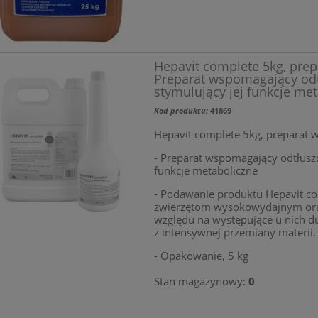
Hepavit complete 5kg, pre
Preparat wspomagający odt
stymulujący jej funkcje me
Kod produktu:
41869
Hepavit complete 5kg, preparat
- Preparat wspomagający odtłuszc
funkcje metaboliczne
- Podawanie produktu Hepavit com
zwierzętom wysokowydajnym ora
względu na występujące u nich d
z intensywnej przemiany materii.
- Opakowanie, 5 kg
Stan magazynowy:
0