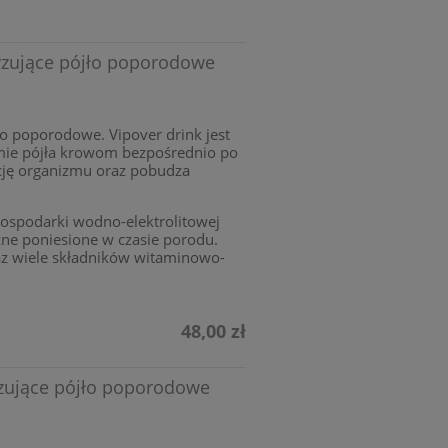
tyzujące pójło poporodowe
ło poporodowe. Vipover drink jest
ie pójła krowom bezpośrednio po
ację organizmu oraz pobudza
ospodarki wodno-elektrolitowej
zne poniesione w czasie porodu.
az wiele składników witaminowo-
48,00 zł
yzujące pójło poporodowe