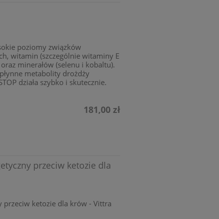
sokie poziomy związków
ch, witamin (szczególnie witaminy E
oraz minerałów (selenu i kobaltu).
 płynne metabolity drożdży
TOP działa szybko i skutecznie.
181,00 zł
etyczny przeciw ketozie dla
 przeciw ketozie dla krów - Vittra