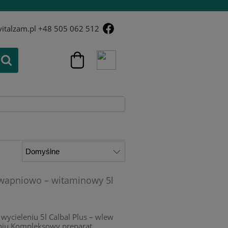
italzam.pl
+48 505 062 512
 wapniowo – witaminowy 5l
wycieleniu 5l Calbal Plus – wlew
niu Kompleksowy preparat