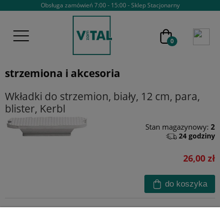
Obsługa zamówień 7:00 - 15:00 - Sklep Stacjonarny
strzemiona i akcesoria
Wkładki do strzemion, biały, 12 cm, para,
blister, Kerbl
Stan magazynowy:
2
24 godziny
26,00 zł
do koszyka