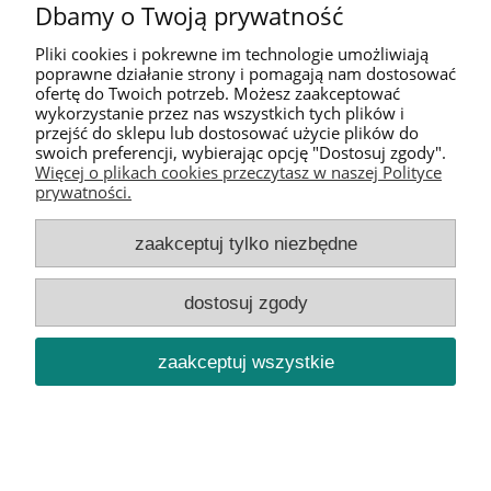
Dbamy o Twoją prywatność
Pliki cookies i pokrewne im technologie umożliwiają
Pomoc
poprawne działanie strony i pomagają nam dostosować
ofertę do Twoich potrzeb. Możesz zaakceptować
wykorzystanie przez nas wszystkich tych plików i
Moje konto
przejść do sklepu lub dostosować użycie plików do
swoich preferencji, wybierając opcję "Dostosuj zgody".
Więcej o plikach cookies przeczytasz w naszej Polityce
Informacje
prywatności.
O nas
zaakceptuj tylko niezbędne
dostosuj zgody
pokaż pełną wersję strony
Sklep internetowy Shoper.pl
zaakceptuj wszystkie
Szablon sklepu IdeaSun RWD™